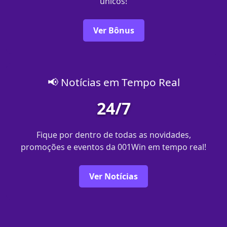
únicos!
Ver Bônus
📢 Notícias em Tempo Real
24/7
Fique por dentro de todas as novidades,
promoções e eventos da 001Win em tempo real!
Ver Notícias