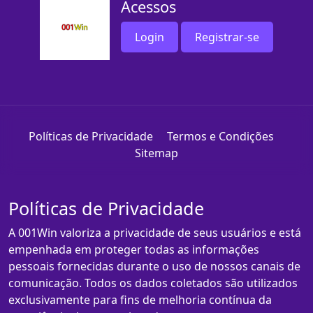
Acessos
Login
Registrar-se
Políticas de Privacidade
Termos e Condições
Sitemap
Políticas de Privacidade
A 001Win valoriza a privacidade de seus usuários e está
empenhada em proteger todas as informações
pessoais fornecidas durante o uso de nossos canais de
comunicação. Todos os dados coletados são utilizados
exclusivamente para fins de melhoria contínua da