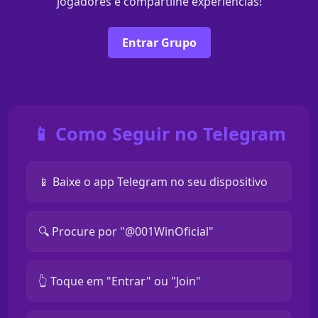
jogadores e compartilhe experiências!
Entrar Grupo
📱 Como Seguir no Telegram
📱 Baixe o app Telegram no seu dispositivo
🔍 Procure por "@001WinOficial"
👆 Toque em "Entrar" ou "Join"