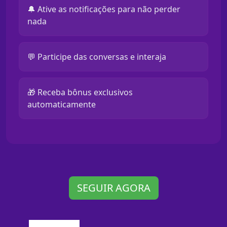
🔔 Ative as notificações para não perder
nada
💬 Participe das conversas e interaja
🎁 Receba bônus exclusivos
automaticamente
SEGUIR AGORA