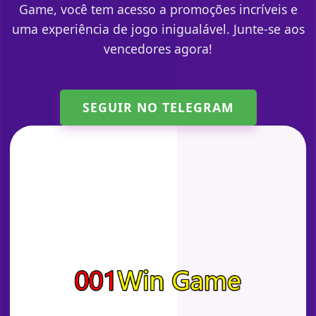
Game, você tem acesso a promoções incríveis e
uma experiência de jogo inigualável. Junte-se aos
vencedores agora!
SEGUIR NO TELEGRAM