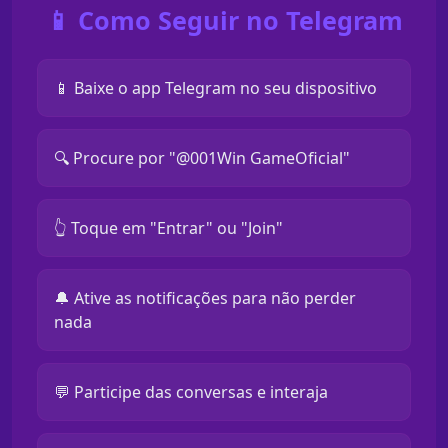
📱 Como Seguir no Telegram
📱 Baixe o app Telegram no seu dispositivo
🔍 Procure por "@001Win GameOficial"
👆 Toque em "Entrar" ou "Join"
🔔 Ative as notificações para não perder
nada
💬 Participe das conversas e interaja