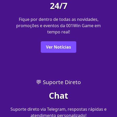
24/7
Fique por dentro de todas as novidades,
promoções e eventos da 001Win Game em
tempo real!
Ver Notícias
💬 Suporte Direto
Chat
Suporte direto via Telegram, respostas rápidas e
atendimento personalizado!