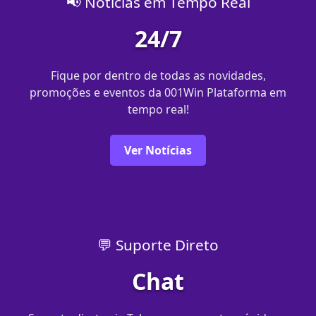
📢 Notícias em Tempo Real
24/7
Fique por dentro de todas as novidades,
promoções e eventos da 001Win Plataforma em
tempo real!
Ver Notícias
💬 Suporte Direto
Chat