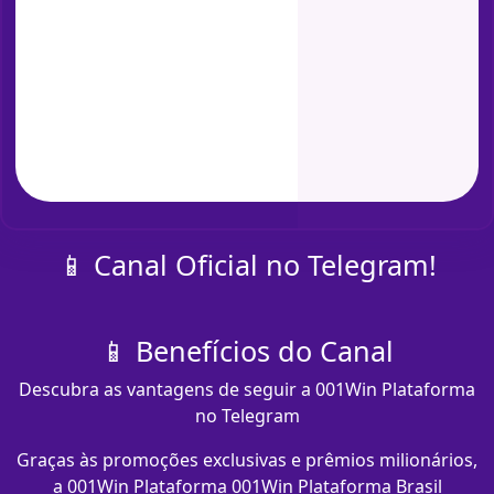
📱 Canal Oficial no Telegram!
📱 Benefícios do Canal
Descubra as vantagens de seguir a 001Win Plataforma
no Telegram
Graças às promoções exclusivas e prêmios milionários,
a 001Win Plataforma 001Win Plataforma Brasil