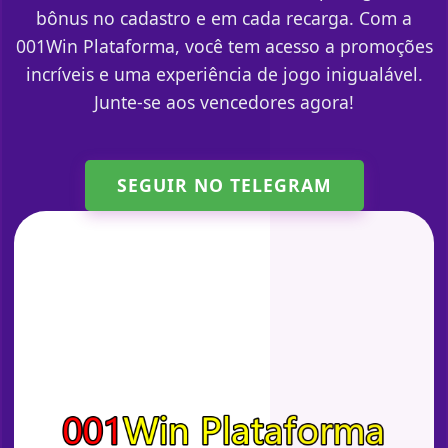
bônus no cadastro e em cada recarga. Com a
001Win Plataforma, você tem acesso a promoções
incríveis e uma experiência de jogo inigualável.
Junte-se aos vencedores agora!
SEGUIR NO TELEGRAM