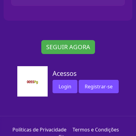
SEGUIR AGORA
Acessos
Login
Registrar-se
Políticas de Privacidade
Termos e Condições