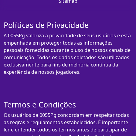
Sitemap
Políticas de Privacidade
A 0055Pg valoriza a privacidade de seus usuários e está
empenhada em proteger todas as informações
pessoais fornecidas durante o uso de nossos canais de
comunicação. Todos os dados coletados são utilizados
exclusivamente para fins de melhoria contínua da
experiência de nossos jogadores.
Termos e Condições
Os usuários da 0055Pg concordam em respeitar todas
as regras e regulamentos estabelecidos. É importante
ler e entender todos os termos antes de participar de