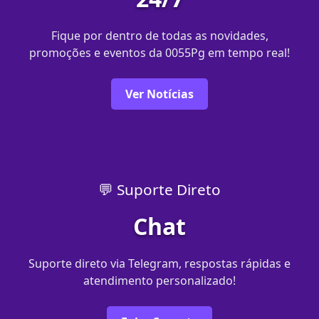
Fique por dentro de todas as novidades,
promoções e eventos da 0055Pg em tempo real!
Ver Notícias
💬 Suporte Direto
Chat
Suporte direto via Telegram, respostas rápidas e
atendimento personalizado!