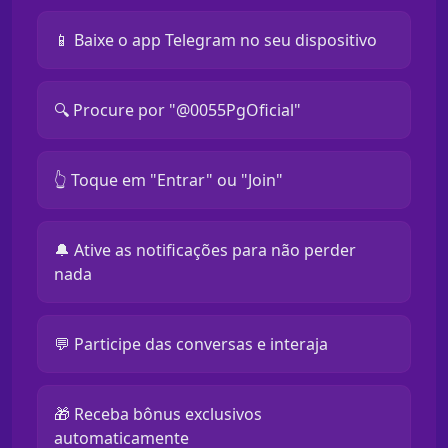
📱 Baixe o app Telegram no seu dispositivo
🔍 Procure por "@0055PgOficial"
👆 Toque em "Entrar" ou "Join"
🔔 Ative as notificações para não perder
nada
💬 Participe das conversas e interaja
🎁 Receba bônus exclusivos
automaticamente