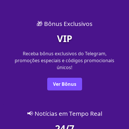
🎁 Bônus Exclusivos
VIP
Receba bônus exclusivos do Telegram,
promoções especiais e códigos promocionais
únicos!
Ver Bônus
📢 Notícias em Tempo Real
24/7