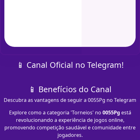
📱 Canal Oficial no Telegram!
📱 Benefícios do Canal
Descubra as vantagens de seguir a 0055Pg no Telegram
Explore como a categoria 'Torneios' no
0055Pg
está
revolucionando a experiência de jogos online,
promovendo competição saudável e comunidade entre
jogadores.