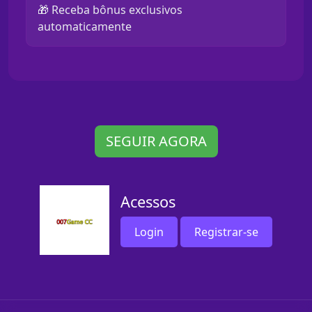
🎁 Receba bônus exclusivos
automaticamente
SEGUIR AGORA
Acessos
Login
Registrar-se