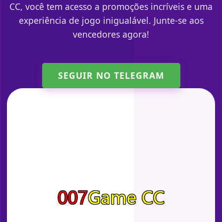
CC, você tem acesso a promoções incríveis e uma
experiência de jogo inigualável. Junte-se aos
vencedores agora!
SEGUIR NO TELEGRAM