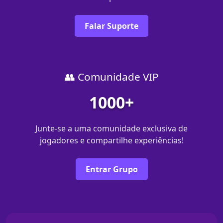
Falar Suporte
👥 Comunidade VIP
1000+
Junte-se a uma comunidade exclusiva de
jogadores e compartilhe experiências!
Entrar Grupo