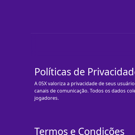
Políticas de Privacida
A 05X valoriza a privacidade de seus usuár
canais de comunicação. Todos os dados cole
jogadores.
Termos e Condições