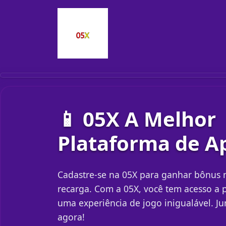
📱 05X A Melhor
Plataforma de A
Cadastre-se na 05X para ganhar bônus 
recarga. Com a 05X, você tem acesso a 
uma experiência de jogo inigualável. J
agora!