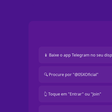
📱 Baixe o app Telegram no seu disp
🔍 Procure por "@05XOficial"
👆 Toque em "Entrar" ou "Join"