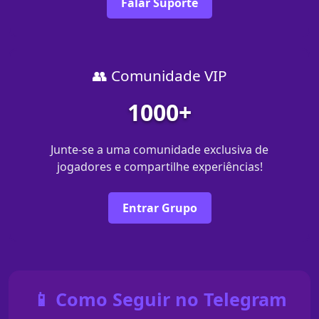
Falar Suporte
👥 Comunidade VIP
1000+
Junte-se a uma comunidade exclusiva de
jogadores e compartilhe experiências!
Entrar Grupo
📱 Como Seguir no Telegram