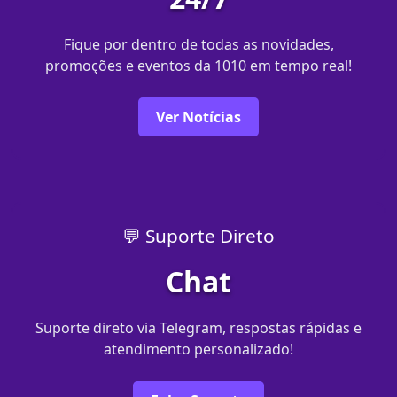
Fique por dentro de todas as novidades,
promoções e eventos da 1010 em tempo real!
Ver Notícias
💬 Suporte Direto
Chat
Suporte direto via Telegram, respostas rápidas e
atendimento personalizado!