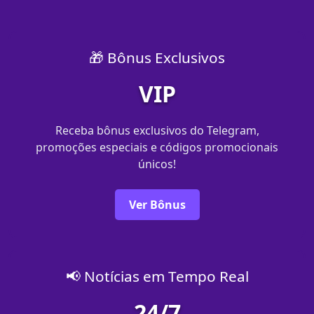
🎁 Bônus Exclusivos
VIP
Receba bônus exclusivos do Telegram,
promoções especiais e códigos promocionais
únicos!
Ver Bônus
📢 Notícias em Tempo Real
24/7