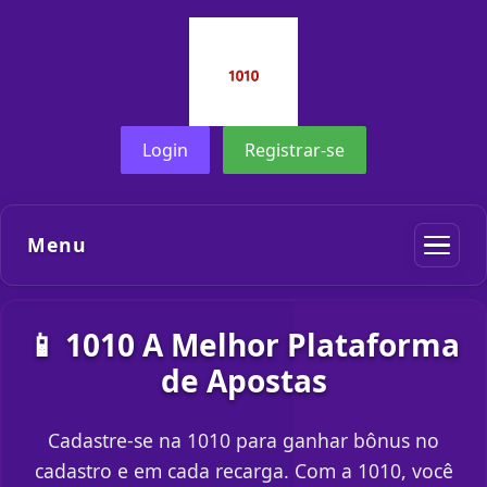
Login
Registrar-se
Menu
📱 1010 A Melhor Plataforma
de Apostas
Cadastre-se na 1010 para ganhar bônus no
cadastro e em cada recarga. Com a 1010, você