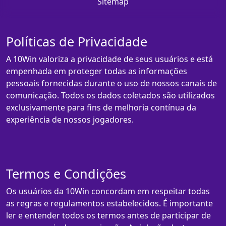
Sitemap
Políticas de Privacidade
A 10Win valoriza a privacidade de seus usuários e está
empenhada em proteger todas as informações
pessoais fornecidas durante o uso de nossos canais de
comunicação. Todos os dados coletados são utilizados
exclusivamente para fins de melhoria contínua da
experiência de nossos jogadores.
Termos e Condições
Os usuários da 10Win concordam em respeitar todas
as regras e regulamentos estabelecidos. É importante
ler e entender todos os termos antes de participar de