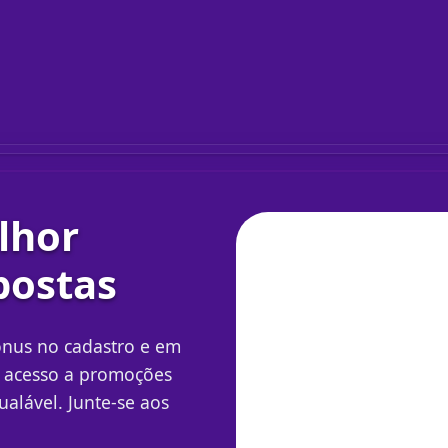
lhor
postas
ônus no cadastro e em
m acesso a promoções
ualável. Junte-se aos