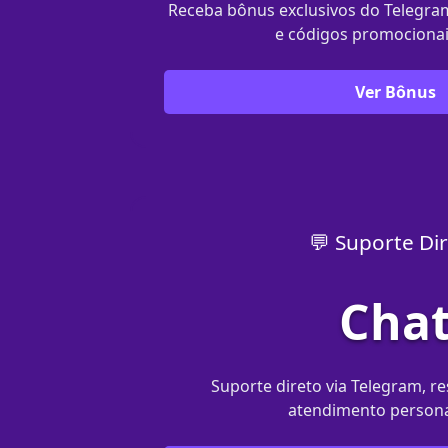
Receba bônus exclusivos do Telegra
e códigos promocionai
Ver Bônus
💬 Suporte Di
Cha
Suporte direto via Telegram, r
atendimento persona