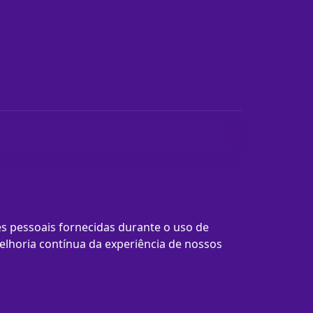
s pessoais fornecidas durante o uso de
elhoria contínua da experiência de nossos