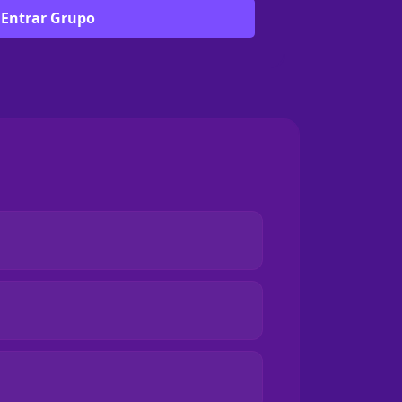
Entrar Grupo