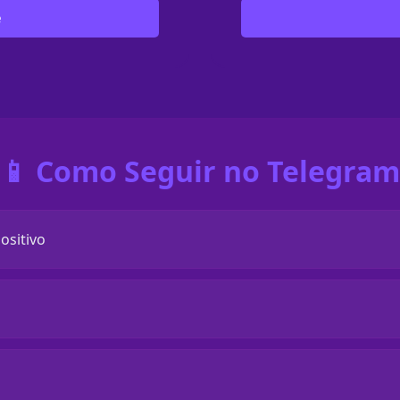
e
📱 Como Seguir no Telegram
ositivo