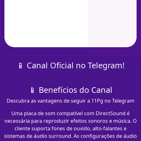
📱 Canal Oficial no Telegram!
📱 Benefícios do Canal
Descubra as vantagens de seguir a 11Pg no Telegram
Uma placa de som compatível com DirectSound é
necessária para reproduzir efeitos sonoros e música. O
cliente suporta fones de ouvido, alto-falantes e
sistemas de áudio surround. As configurações de áudio