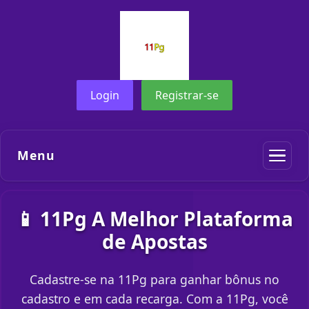
Login
Registrar-se
Menu
📱 11Pg A Melhor Plataforma
de Apostas
Cadastre-se na 11Pg para ganhar bônus no
cadastro e em cada recarga. Com a 11Pg, você