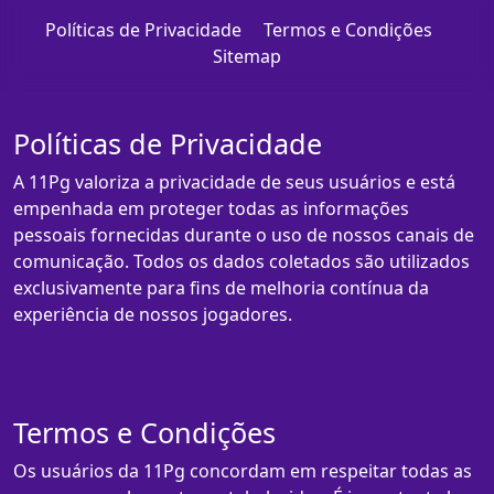
Políticas de Privacidade
Termos e Condições
Sitemap
Políticas de Privacidade
A 11Pg valoriza a privacidade de seus usuários e está
empenhada em proteger todas as informações
pessoais fornecidas durante o uso de nossos canais de
comunicação. Todos os dados coletados são utilizados
exclusivamente para fins de melhoria contínua da
experiência de nossos jogadores.
Termos e Condições
Os usuários da 11Pg concordam em respeitar todas as