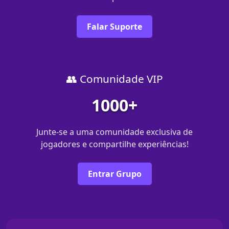
Falar Suporte
👥 Comunidade VIP
1000+
Junte-se a uma comunidade exclusiva de
jogadores e compartilhe experiências!
Entrar Grupo