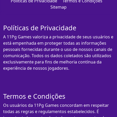
Políticas de Privacidade
Termos e Condições
Sitemap
Políticas de Privacidade
A 11Pg Games valoriza a privacidade de seus usuários e
está empenhada em proteger todas as informações
pessoais fornecidas durante o uso de nossos canais de
comunicação. Todos os dados coletados são utilizados
exclusivamente para fins de melhoria contínua da
experiência de nossos jogadores.
Termos e Condições
Os usuários da 11Pg Games concordam em respeitar
todas as regras e regulamentos estabelecidos. É