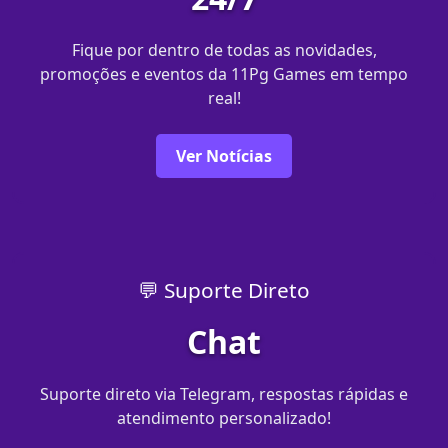
Fique por dentro de todas as novidades,
promoções e eventos da 11Pg Games em tempo
real!
Ver Notícias
💬 Suporte Direto
Chat
Suporte direto via Telegram, respostas rápidas e
atendimento personalizado!