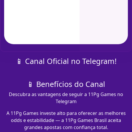
📱 Canal Oficial no Telegram!
📱 Benefícios do Canal
Descubra as vantagens de seguir a 11Pg Games no
Telegram
A 11Pg Games investe alto para oferecer as melhores
odds e estabilidade — a 11Pg Games Brasil aceita
grandes apostas com confiança total.