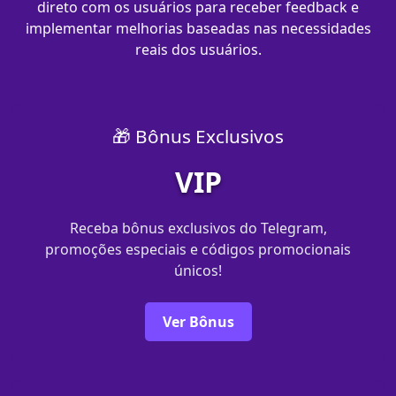
direto com os usuários para receber feedback e
implementar melhorias baseadas nas necessidades
reais dos usuários.
🎁 Bônus Exclusivos
VIP
Receba bônus exclusivos do Telegram,
promoções especiais e códigos promocionais
únicos!
Ver Bônus