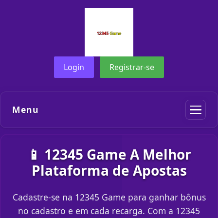
Login
Registrar-se
Menu
📱 12345 Game A Melhor
Plataforma de Apostas
Cadastre-se na 12345 Game para ganhar bônus
no cadastro e em cada recarga. Com a 12345