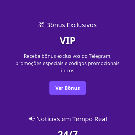
🎁 Bônus Exclusivos
VIP
Receba bônus exclusivos do Telegram,
promoções especiais e códigos promocionais
únicos!
Ver Bônus
📢 Notícias em Tempo Real
24/7