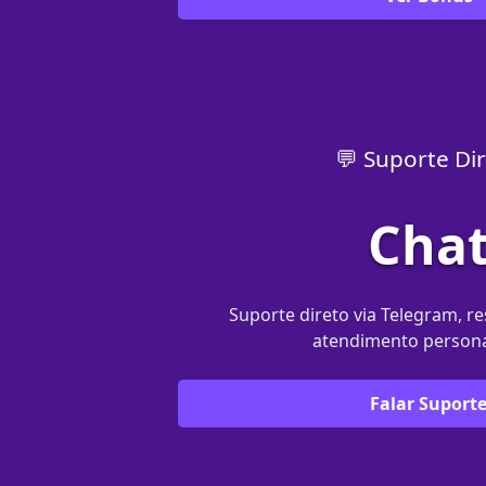
💬 Suporte Di
Cha
Suporte direto via Telegram, r
atendimento persona
Falar Suport