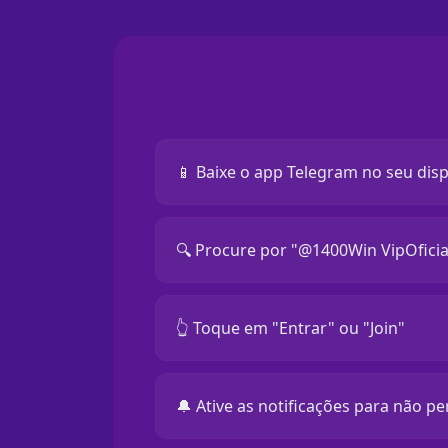
📱 Baixe o app Telegram no seu disp
🔍 Procure por "@1400Win VipOficia
👆 Toque em "Entrar" ou "Join"
🔔 Ative as notificações para não p