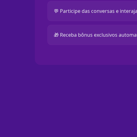
💬 Participe das conversas e interaj
🎁 Receba bônus exclusivos autom