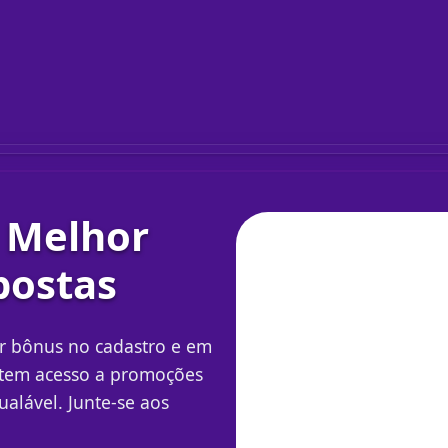
A Melhor
postas
r bônus no cadastro e em
 tem acesso a promoções
ualável. Junte-se aos