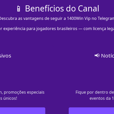
📱 Benefícios do Canal
Descubra as vantagens de seguir a 1400Win Vip no Telegra
 experiência para jogadores brasileiros — com licença legal
sivos
📢 Notí
m, promoções especiais
Fique por dentro d
s únicos!
eventos da 