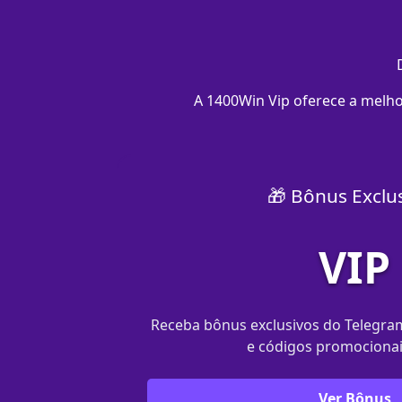
A 1400Win Vip oferece a melhor
🎁 Bônus Exclu
VIP
Receba bônus exclusivos do Telegra
e códigos promocionai
Ver Bônus