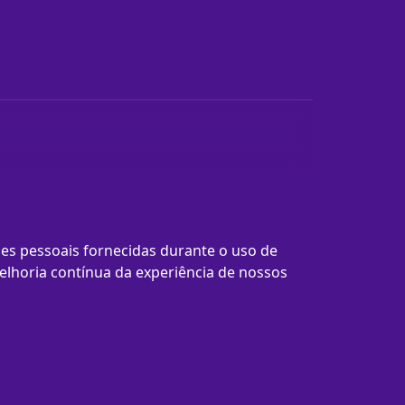
es pessoais fornecidas durante o uso de
elhoria contínua da experiência de nossos