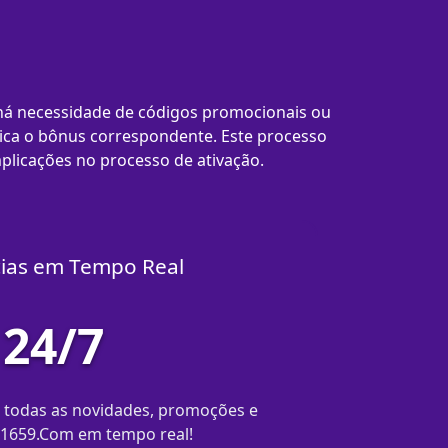
há necessidade de códigos promocionais ou
lica o bônus correspondente. Este processo
licações no processo de ativação.
cias em Tempo Real
24/7
e todas as novidades, promoções e
 1659.Com em tempo real!