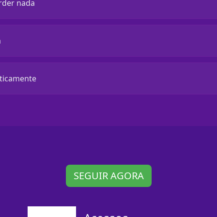
erder nada
a
aticamente
SEGUIR AGORA