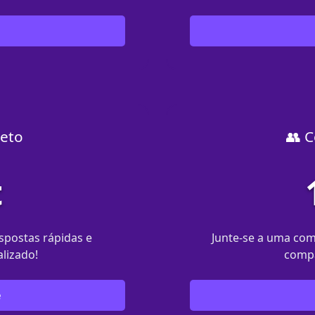
reto
👥 
t
espostas rápidas e
Junte-se a uma com
lizado!
compa
e