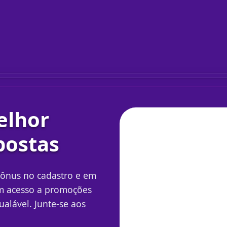
elhor
postas
bônus no cadastro e em
em acesso a promoções
ualável. Junte-se aos