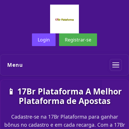
Login
Registrar-se
Menu
📱 17Br Plataforma A Melhor
Plataforma de Apostas
Cadastre-se na 17Br Plataforma para ganhar
bônus no cadastro e em cada recarga. Com a 17Br