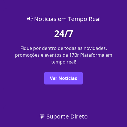
📢 Notícias em Tempo Real
24/7
Fique por dentro de todas as novidades,
promoções e eventos da 17Br Plataforma em
tempo real!
Ver Notícias
💬 Suporte Direto