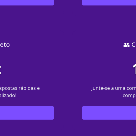
reto
👥 
t
espostas rápidas e
Junte-se a uma com
lizado!
compa
e