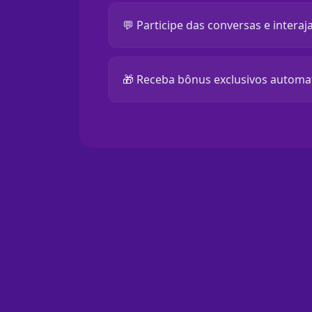
💬 Participe das conversas e interaj
🎁 Receba bônus exclusivos autom