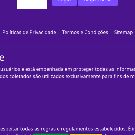
Políticas de Privacidade
Termos e Condições
Sitemap
de
s usuários e está empenhada em proteger todas as informa
os coletados são utilizados exclusivamente para fins de m
peitar todas as regras e regulamentos estabelecidos. É i