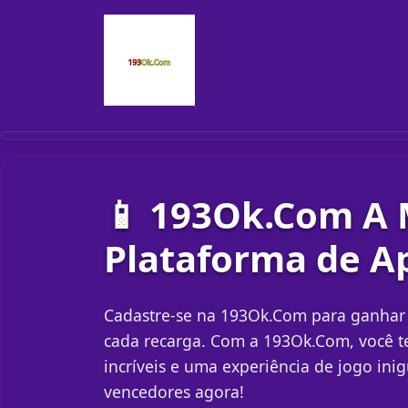
📱 193Ok.Com A 
Plataforma de A
Cadastre-se na 193Ok.Com para ganhar
cada recarga. Com a 193Ok.Com, você 
incríveis e uma experiência de jogo inig
vencedores agora!