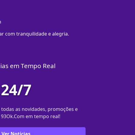
m
 com tranquilidade e alegria.
cias em Tempo Real
24/7
e todas as novidades, promoções e
193Ok.Com em tempo real!
Ver Notícias