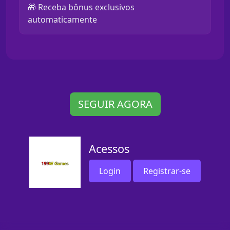
🎁 Receba bônus exclusivos
automaticamente
SEGUIR AGORA
Acessos
Login
Registrar-se