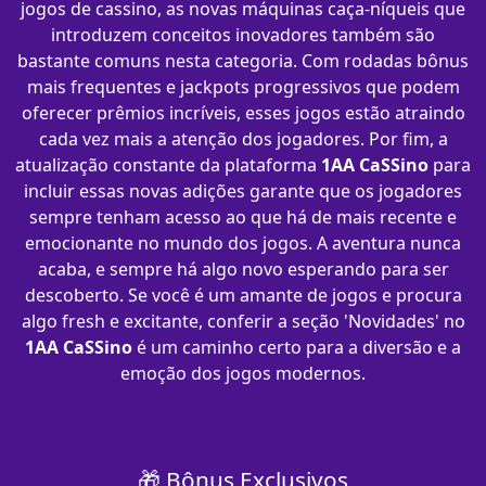
jogos de cassino, as novas máquinas caça-níqueis que
introduzem conceitos inovadores também são
bastante comuns nesta categoria. Com rodadas bônus
mais frequentes e jackpots progressivos que podem
oferecer prêmios incríveis, esses jogos estão atraindo
cada vez mais a atenção dos jogadores. Por fim, a
atualização constante da plataforma
1AA CaSSino
para
incluir essas novas adições garante que os jogadores
sempre tenham acesso ao que há de mais recente e
emocionante no mundo dos jogos. A aventura nunca
acaba, e sempre há algo novo esperando para ser
descoberto. Se você é um amante de jogos e procura
algo fresh e excitante, conferir a seção 'Novidades' no
1AA CaSSino
é um caminho certo para a diversão e a
emoção dos jogos modernos.
🎁 Bônus Exclusivos