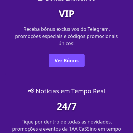
VIP
Receba bônus exclusivos do Telegram,
promoções especiais e códigos promocionais
únicos!
Ver Bônus
📢 Notícias em Tempo Real
24/7
Fique por dentro de todas as novidades,
promoções e eventos da 1AA CaSSino em tempo