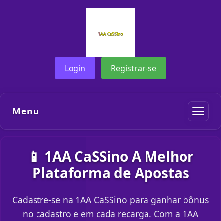
Login
Registrar-se
Menu
📱 1AA CaSSino A Melhor
Plataforma de Apostas
Cadastre-se na 1AA CaSSino para ganhar bônus
no cadastro e em cada recarga. Com a 1AA