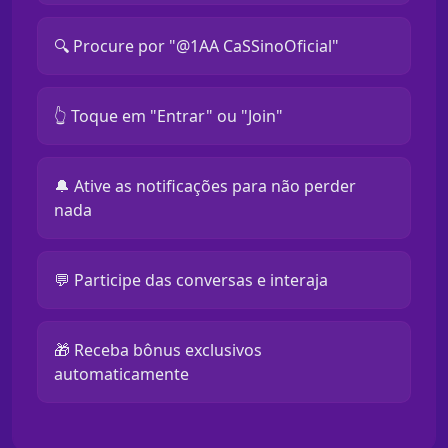
🔍 Procure por "@1AA CaSSinoOficial"
👆 Toque em "Entrar" ou "Join"
🔔 Ative as notificações para não perder
nada
💬 Participe das conversas e interaja
🎁 Receba bônus exclusivos
automaticamente