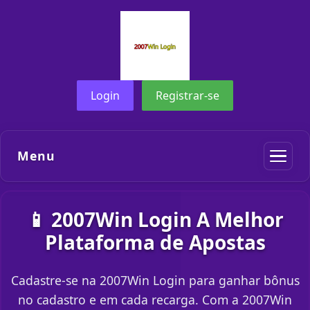
Login
Registrar-se
Menu
📱 2007Win Login A Melhor
Plataforma de Apostas
Cadastre-se na 2007Win Login para ganhar bônus
no cadastro e em cada recarga. Com a 2007Win