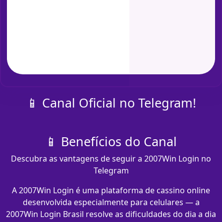
📱 Canal Oficial no Telegram!
📱 Benefícios do Canal
Descubra as vantagens de seguir a 2007Win Login no
Telegram
A 2007Win Login é uma plataforma de cassino online
desenvolvida especialmente para celulares — a
2007Win Login Brasil resolve as dificuldades do dia a dia