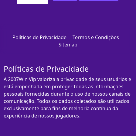
Políticas de Privacidade
Termos e Condições
Sitemap
Políticas de Privacidade
A 2007Win Vip valoriza a privacidade de seus usuários e
está empenhada em proteger todas as informações
pessoais fornecidas durante o uso de nossos canais de
comunicação. Todos os dados coletados são utilizados
exclusivamente para fins de melhoria contínua da
experiência de nossos jogadores.