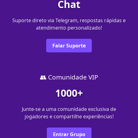
Chat
Suporte direto via Telegram, respostas rápidas e
atendimento personalizado!
Falar Suporte
👥 Comunidade VIP
1000+
Junte-se a uma comunidade exclusiva de
jogadores e compartilhe experiências!
Entrar Grupo