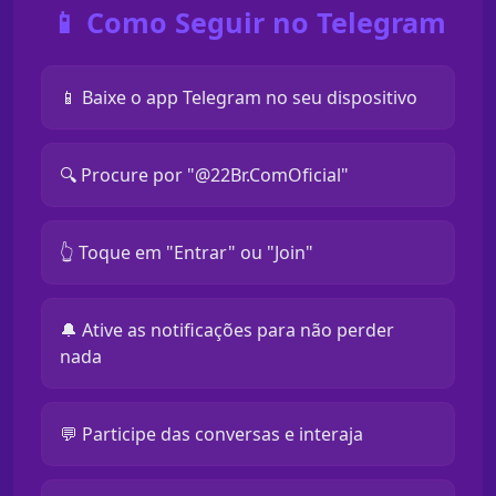
📱 Como Seguir no Telegram
📱 Baixe o app Telegram no seu dispositivo
🔍 Procure por "@22Br.ComOficial"
👆 Toque em "Entrar" ou "Join"
🔔 Ative as notificações para não perder
nada
💬 Participe das conversas e interaja