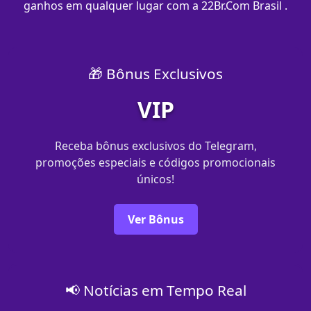
ganhos em qualquer lugar com a 22Br.Com Brasil .
🎁 Bônus Exclusivos
VIP
Receba bônus exclusivos do Telegram,
promoções especiais e códigos promocionais
únicos!
Ver Bônus
📢 Notícias em Tempo Real