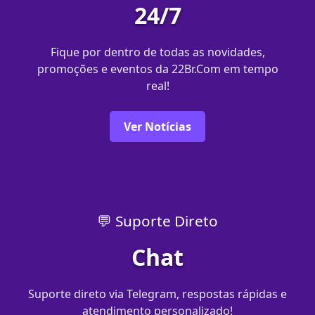
24/7
Fique por dentro de todas as novidades,
promoções e eventos da 22Br.Com em tempo
real!
Ver Notícias
💬 Suporte Direto
Chat
Suporte direto via Telegram, respostas rápidas e
atendimento personalizado!