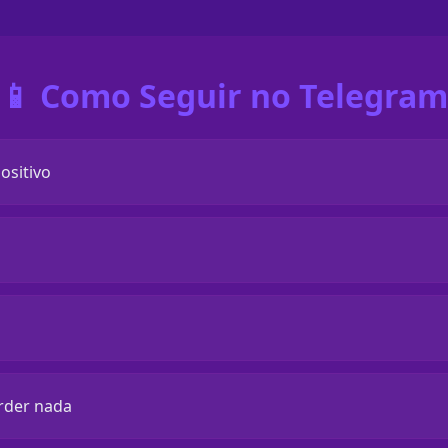
📱 Como Seguir no Telegram
ositivo
erder nada