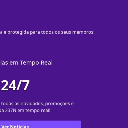
a e protegida para todos os seus membros.
cias em Tempo Real
24/7
e todas as novidades, promoções e
da 237N em tempo real!
Ver Notícias