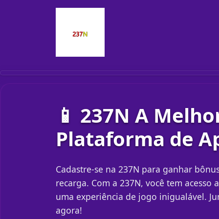
📱 237N A Melho
Plataforma de A
Cadastre-se na 237N para ganhar bônus
recarga. Com a 237N, você tem acesso a
uma experiência de jogo inigualável. J
agora!