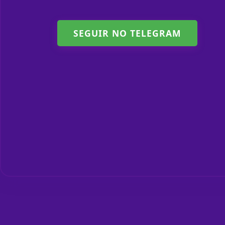
SEGUIR NO TELEGRAM