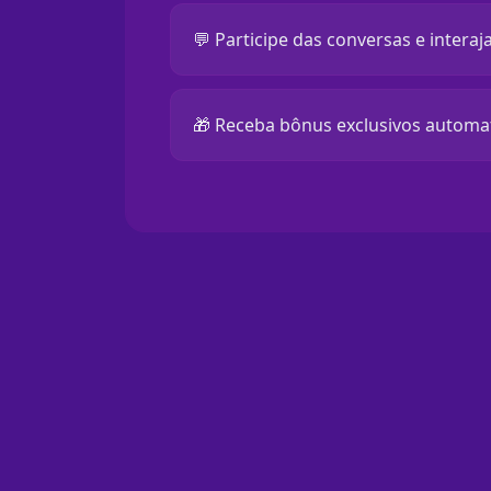
💬 Participe das conversas e interaj
🎁 Receba bônus exclusivos autom