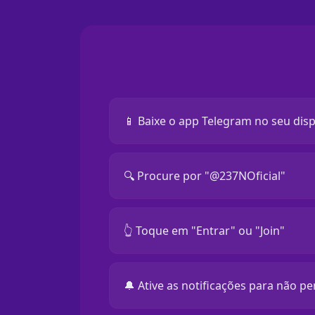
📱 Baixe o app Telegram no seu disp
🔍 Procure por "@237NOficial"
👆 Toque em "Entrar" ou "Join"
🔔 Ative as notificações para não p