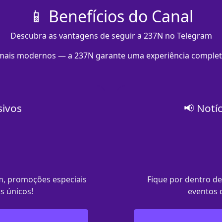
📱 Benefícios do Canal
Descubra as vantagens de seguir a 237N no Telegram
s mais modernos — a 237N garante uma experiência complet
sivos
📢 Notí
m, promoções especiais
Fique por dentro d
s únicos!
eventos 