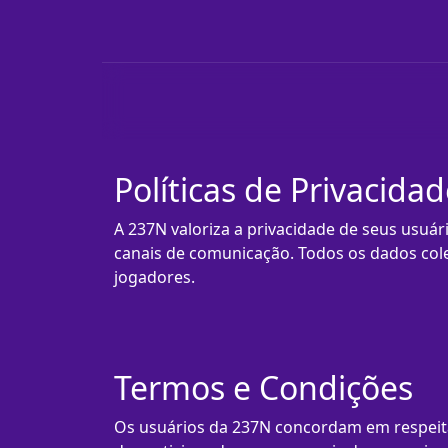
Políticas de Privacida
A 237N valoriza a privacidade de seus usuá
canais de comunicação. Todos os dados cole
jogadores.
Termos e Condições
Os usuários da 237N concordam em respeitar