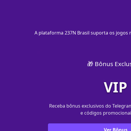
A plataforma 237N Brasil suporta os jogo
🎁 Bônus Exclu
VIP
Receba bônus exclusivos do Telegra
e códigos promocionai
Ver Bônus