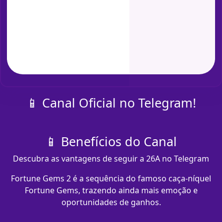
📱 Canal Oficial no Telegram!
📱 Benefícios do Canal
Descubra as vantagens de seguir a 26A no Telegram
Fortune Gems 2 é a sequência do famoso caça-níquel
Fortune Gems, trazendo ainda mais emoção e
oportunidades de ganhos.