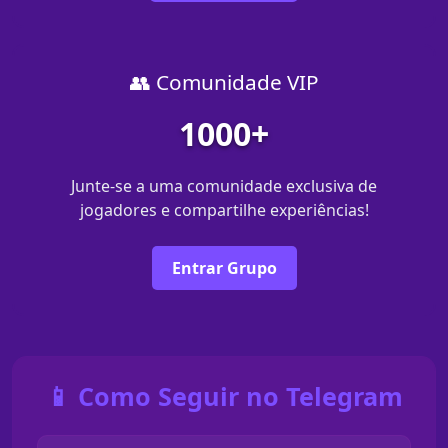
👥 Comunidade VIP
1000+
Junte-se a uma comunidade exclusiva de
jogadores e compartilhe experiências!
Entrar Grupo
📱 Como Seguir no Telegram