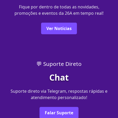
Fique por dentro de todas as novidades,
promoções e eventos da 26A em tempo real!
Ver Notícias
💬 Suporte Direto
Chat
Suporte direto via Telegram, respostas rápidas e
atendimento personalizado!
Falar Suporte