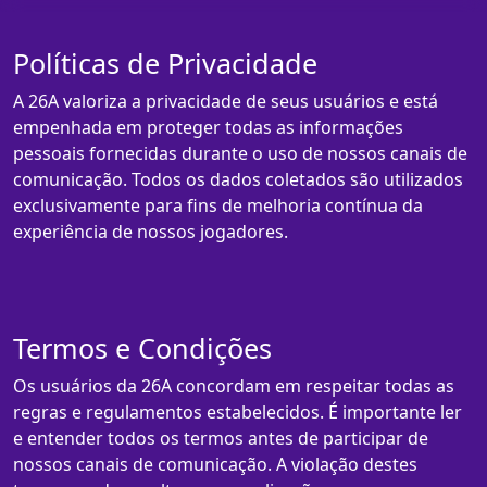
Políticas de Privacidade
A 26A valoriza a privacidade de seus usuários e está
empenhada em proteger todas as informações
pessoais fornecidas durante o uso de nossos canais de
comunicação. Todos os dados coletados são utilizados
exclusivamente para fins de melhoria contínua da
experiência de nossos jogadores.
Termos e Condições
Os usuários da 26A concordam em respeitar todas as
regras e regulamentos estabelecidos. É importante ler
e entender todos os termos antes de participar de
nossos canais de comunicação. A violação destes