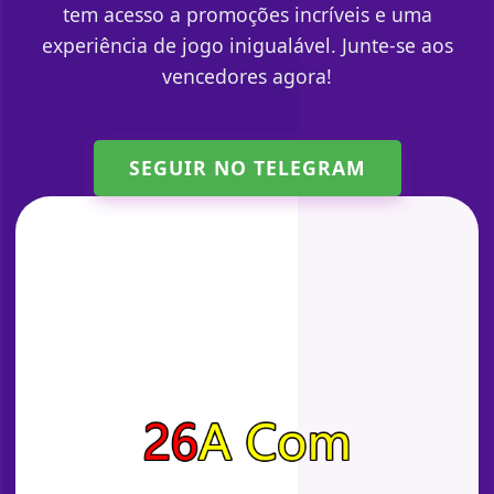
tem acesso a promoções incríveis e uma
experiência de jogo inigualável. Junte-se aos
vencedores agora!
SEGUIR NO TELEGRAM