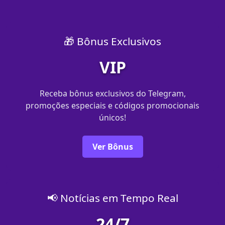
🎁 Bônus Exclusivos
VIP
Receba bônus exclusivos do Telegram,
promoções especiais e códigos promocionais
únicos!
Ver Bônus
📢 Notícias em Tempo Real
24/7