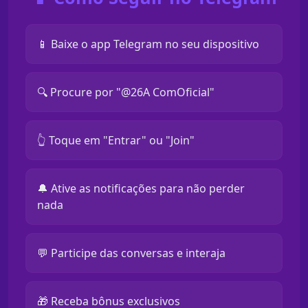
📱 Baixe o app Telegram no seu dispositivo
🔍 Procure por "@26A ComOficial"
👆 Toque em "Entrar" ou "Join"
🔔 Ative as notificações para não perder
nada
💬 Participe das conversas e interaja
🎁 Receba bônus exclusivos