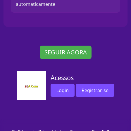
automaticamente
SEGUIR AGORA
Acessos
Login
Registrar-se