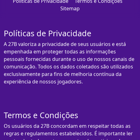
Políticas de Privacidade
Termos e Condições
Sitemap
Políticas de Privacidade
A 27B valoriza a privacidade de seus usuários e está
empenhada em proteger todas as informações
pessoais fornecidas durante o uso de nossos canais de
comunicação. Todos os dados coletados são utilizados
exclusivamente para fins de melhoria contínua da
experiência de nossos jogadores.
Termos e Condições
Os usuários da 27B concordam em respeitar todas as
regras e regulamentos estabelecidos. É importante ler