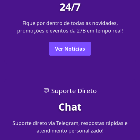
24/7
Fique por dentro de todas as novidades,
promoções e eventos da 27B em tempo real!
Ver Notícias
💬 Suporte Direto
Chat
Suporte direto via Telegram, respostas rápidas e
atendimento personalizado!