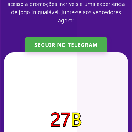
acesso a promoções incríveis e uma experiência
de jogo inigualável. Junte-se aos vencedores
agora!
SEGUIR NO TELEGRAM