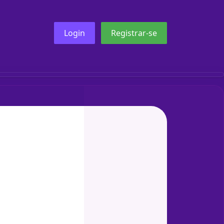
Login
Registrar-se