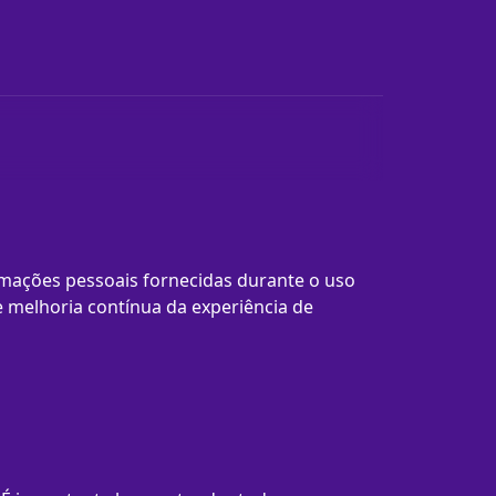
rmações pessoais fornecidas durante o uso
e melhoria contínua da experiência de