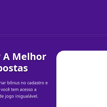
 A Melhor
postas
har bônus no cadastro e
você tem acesso a
e jogo inigualável.