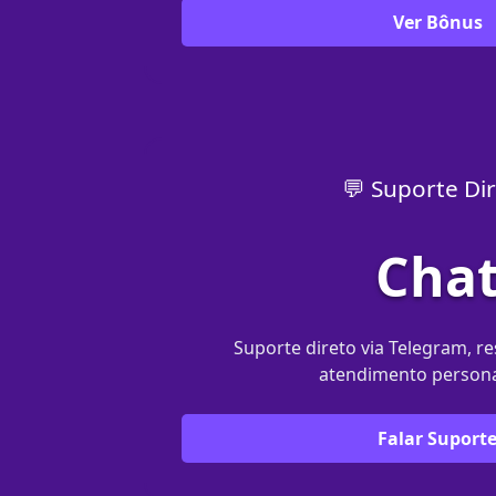
Ver Bônus
💬 Suporte Di
Cha
Suporte direto via Telegram, r
atendimento persona
Falar Suport