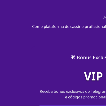
D
Como plataforma de cassino profissional,
🎁 Bônus Exclu
VIP
Receba bônus exclusivos do Telegra
e códigos promocionai