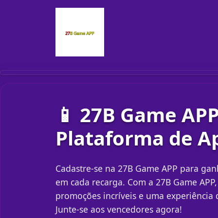
📱 27B Game APP
Plataforma de A
Cadastre-se na 27B Game APP para gan
em cada recarga. Com a 27B Game APP, 
promoções incríveis e uma experiência d
Junte-se aos vencedores agora!