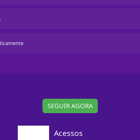
a
aticamente
SEGUIR AGORA
Acessos