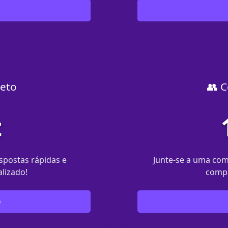
reto
👥 
t
espostas rápidas e
Junte-se a uma com
lizado!
compa
e