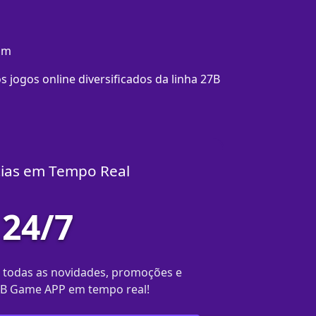
am
 jogos online diversificados da linha 27B
cias em Tempo Real
24/7
e todas as novidades, promoções e
7B Game APP em tempo real!