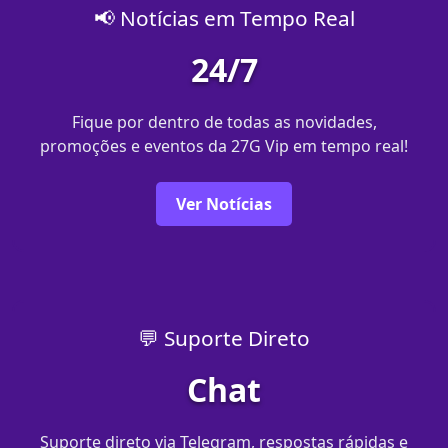
📢 Notícias em Tempo Real
24/7
Fique por dentro de todas as novidades,
promoções e eventos da 27G Vip em tempo real!
Ver Notícias
💬 Suporte Direto
Chat
Suporte direto via Telegram, respostas rápidas e