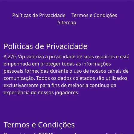
Políticas de Privacidade
Termos e Condições
Sitemap
Políticas de Privacidade
A 27G Vip valoriza a privacidade de seus usuários e está
empenhada em proteger todas as informações
pessoais fornecidas durante o uso de nossos canais de
comunicação. Todos os dados coletados são utilizados
exclusivamente para fins de melhoria contínua da
experiência de nossos jogadores.
Termos e Condições