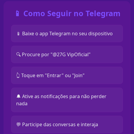
📱 Como Seguir no Telegram
📱 Baixe o app Telegram no seu dispositivo
🔍 Procure por "@27G VipOficial"
👆 Toque em "Entrar" ou "Join"
🔔 Ative as notificações para não perder
nada
💬 Participe das conversas e interaja