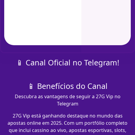
📱 Canal Oficial no Telegram!
📱 Benefícios do Canal
Descubra as vantagens de seguir a 27G Vip no
Telegram
27G Vip está ganhando destaque no mundo das
apostas online em 2025. Com um portfólio completo
que inclui cassino ao vivo, apostas esportivas, slots,