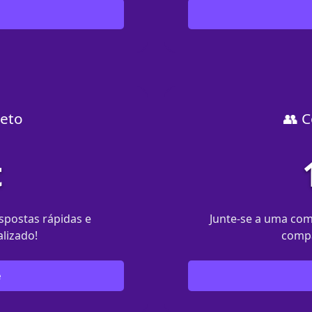
reto
👥 
t
espostas rápidas e
Junte-se a uma com
lizado!
compa
e