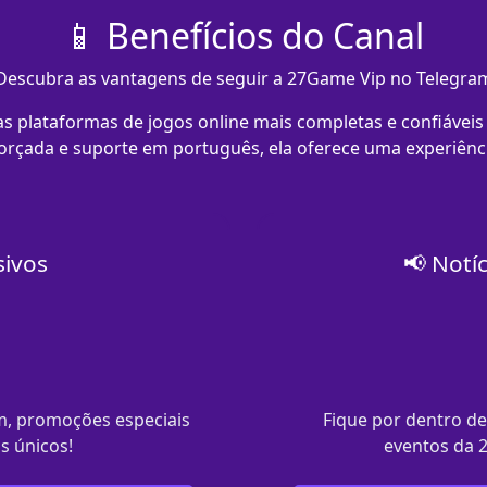
📱 Benefícios do Canal
Descubra as vantagens de seguir a 27Game Vip no Telegra
 plataformas de jogos online mais completas e confiáveis 
forçada e suporte em português, ela oferece uma experiênc
sivos
📢 Notí
m, promoções especiais
Fique por dentro d
s únicos!
eventos da 