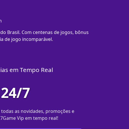
m
do Brasil. Com centenas de jogos, bônus
ia de jogo incomparável.
cias em Tempo Real
24/7
e todas as novidades, promoções e
27Game Vip em tempo real!