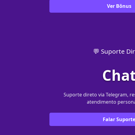
Ver Bônus
💬 Suporte Di
Cha
Suporte direto via Telegram, r
atendimento persona
Falar Suport