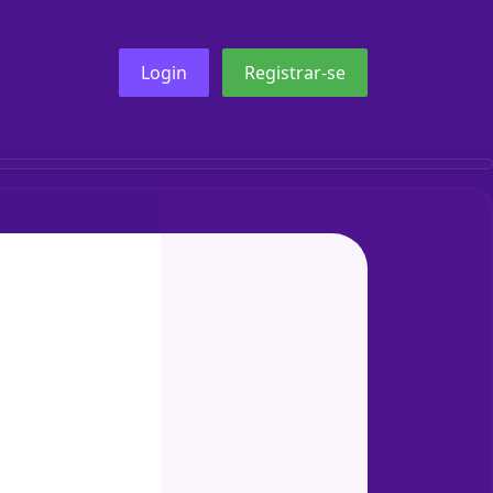
Login
Registrar-se