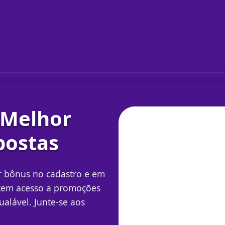
 Melhor
postas
r bônus no cadastro e em
 tem acesso a promoções
ualável. Junte-se aos