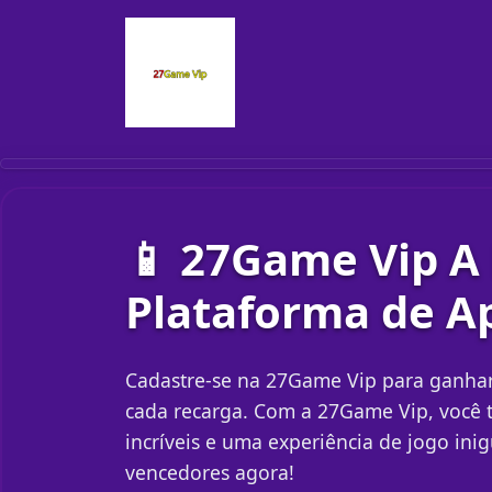
📱 27Game Vip A
Plataforma de A
Cadastre-se na 27Game Vip para ganha
cada recarga. Com a 27Game Vip, você
incríveis e uma experiência de jogo inig
vencedores agora!