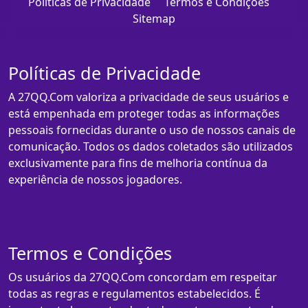
Políticas de Privacidade
Termos e Condições
Sitemap
Políticas de Privacidade
A 27QQ.Com valoriza a privacidade de seus usuários e
está empenhada em proteger todas as informações
pessoais fornecidas durante o uso de nossos canais de
comunicação. Todos os dados coletados são utilizados
exclusivamente para fins de melhoria contínua da
experiência de nossos jogadores.
Termos e Condições
Os usuários da 27QQ.Com concordam em respeitar
todas as regras e regulamentos estabelecidos. É