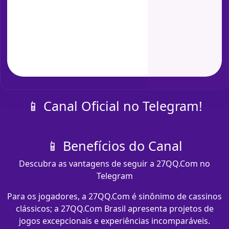
📱 Canal Oficial no Telegram!
📱 Benefícios do Canal
Descubra as vantagens de seguir a 27QQ.Com no
Telegram
Para os jogadores, a 27QQ.Com é sinônimo de cassinos
clássicos; a 27QQ.Com Brasil apresenta projetos de
jogos excepcionais e experiências incomparáveis.