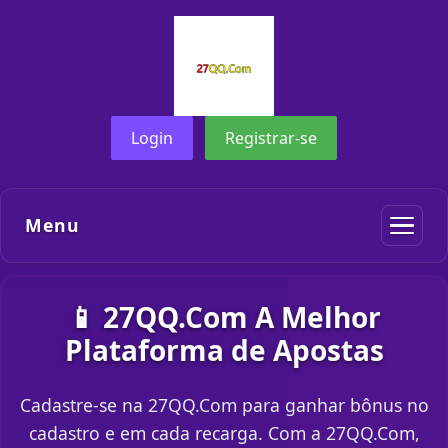
Login
Registrar-se
Menu
📱 27QQ.Com A Melhor
Plataforma de Apostas
Cadastre-se na 27QQ.Com para ganhar bônus no
cadastro e em cada recarga. Com a 27QQ.Com,