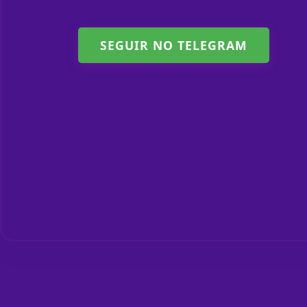
SEGUIR NO TELEGRAM