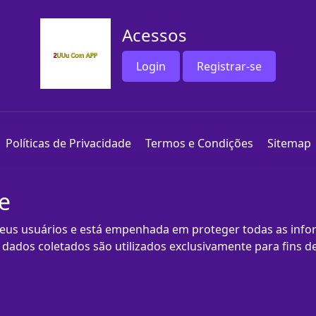
Acessos
Login
Registrar-se
Políticas de Privacidade
Termos e Condições
Sitemap
de
seus usuários e está empenhada em proteger todas as info
dados coletados são utilizados exclusivamente para fins d