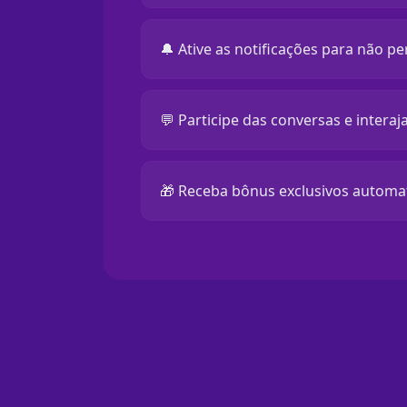
🔔 Ative as notificações para não p
💬 Participe das conversas e interaj
🎁 Receba bônus exclusivos autom