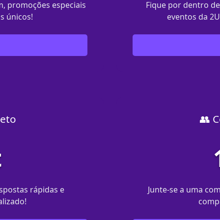
m, promoções especiais
Fique por dentro d
s únicos!
eventos da 2
reto
👥 
t
espostas rápidas e
Junte-se a uma com
lizado!
compa