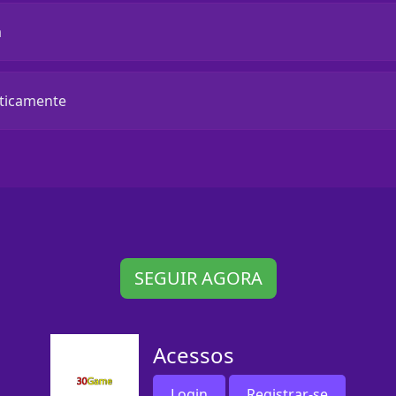
a
aticamente
SEGUIR AGORA
Acessos
Login
Registrar-se