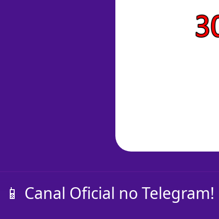
📱 Canal Oficial no Telegram!