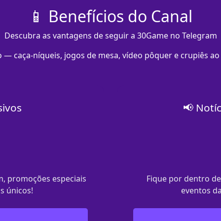
📱 Benefícios do Canal
Descubra as vantagens de seguir a 30Game no Telegram
 caça-níqueis, jogos de mesa, vídeo pôquer e crupiês ao v
sivos
📢 Notí
m, promoções especiais
Fique por dentro d
s únicos!
eventos d