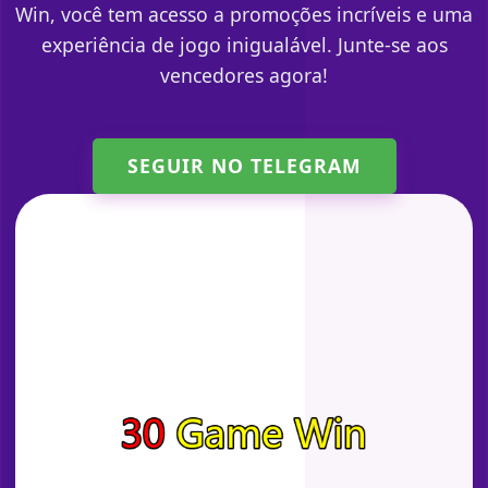
Win, você tem acesso a promoções incríveis e uma
experiência de jogo inigualável. Junte-se aos
vencedores agora!
SEGUIR NO TELEGRAM