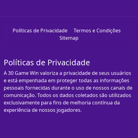
Políticas de Privacidade
Termos e Condições
Sitemap
Políticas de Privacidade
A 30 Game Win valoriza a privacidade de seus usuários
e está empenhada em proteger todas as informações
pessoais fornecidas durante o uso de nossos canais de
comunicação. Todos os dados coletados são utilizados
exclusivamente para fins de melhoria contínua da
experiência de nossos jogadores.