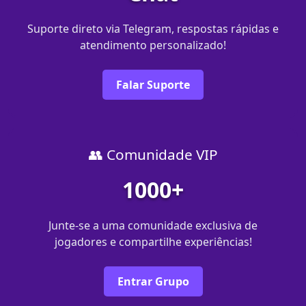
Suporte direto via Telegram, respostas rápidas e
atendimento personalizado!
Falar Suporte
👥 Comunidade VIP
1000+
Junte-se a uma comunidade exclusiva de
jogadores e compartilhe experiências!
Entrar Grupo