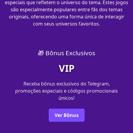
especiais que refletem o universo do tema. Estes jogos
são especialmente populares entre fãs dos temas
originais, oferecendo uma forma única de interagir
com seus universos favoritos.
🎁 Bônus Exclusivos
VIP
Receba bônus exclusivos do Telegram,
promoções especiais e códigos promocionais
únicos!
Ver Bônus