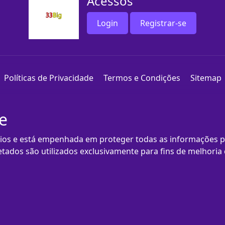
Acessos
Login
Registrar-se
Políticas de Privacidade
Termos e Condições
Sitemap
de
ários e está empenhada em proteger todas as informações 
tados são utilizados exclusivamente para fins de melhoria