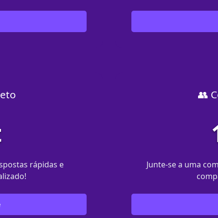
reto
👥 
t
espostas rápidas e
Junte-se a uma com
lizado!
compa
e