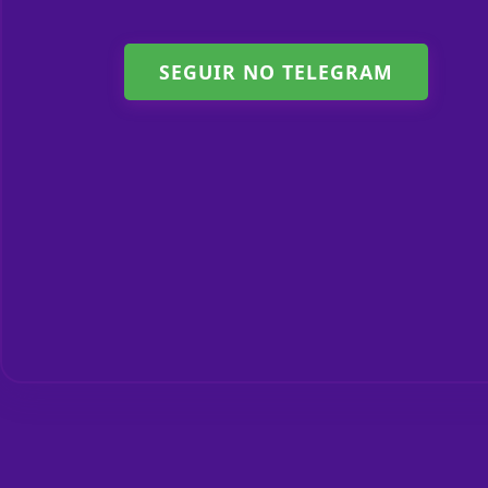
SEGUIR NO TELEGRAM