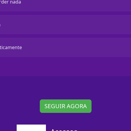
erder nada
a
aticamente
SEGUIR AGORA