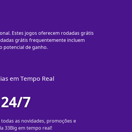
onal. Estes jogos oferecem rodadas grátis
odadas grátis frequentemente incluem
o potencial de ganho.
cias em Tempo Real
24/7
e todas as novidades, promoções e
da 33Big em tempo real!