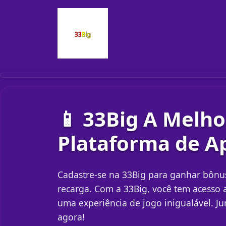
📱 33Big A Melho
Plataforma de A
Cadastre-se na 33Big para ganhar bônu
recarga. Com a 33Big, você tem acesso 
uma experiência de jogo inigualável. J
agora!