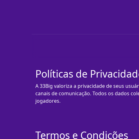
Políticas de Privacida
A 33Big valoriza a privacidade de seus usu
canais de comunicação. Todos os dados cole
jogadores.
Termos e Condições