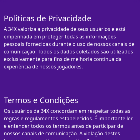
Políticas de Privacidade
A 34X valoriza a privacidade de seus usuários e está
empenhada em proteger todas as informações
pessoais fornecidas durante o uso de nossos canais de
comunicação. Todos os dados coletados são utilizados
exclusivamente para fins de melhoria contínua da
experiência de nossos jogadores.
Termos e Condições
Os usuários da 34X concordam em respeitar todas as
regras e regulamentos estabelecidos. É importante ler
e entender todos os termos antes de participar de
nossos canais de comunicação. A violação destes