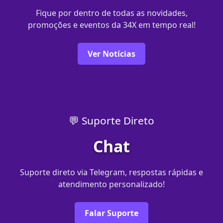
Fique por dentro de todas as novidades,
promoções e eventos da 34X em tempo real!
Ver Notícias
💬 Suporte Direto
Chat
Suporte direto via Telegram, respostas rápidas e
atendimento personalizado!
Falar Suporte