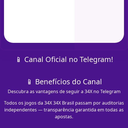
📱 Canal Oficial no Telegram!
📱 Benefícios do Canal
Descubra as vantagens de seguir a 34X no Telegram
Todos os jogos da 34X 34X Brasil passam por auditorias
independentes — transparência garantida em todas as
apostas.