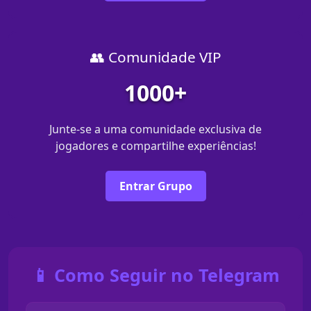
👥 Comunidade VIP
1000+
Junte-se a uma comunidade exclusiva de
jogadores e compartilhe experiências!
Entrar Grupo
📱 Como Seguir no Telegram