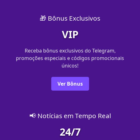
🎁 Bônus Exclusivos
VIP
Receba bônus exclusivos do Telegram,
promoções especiais e códigos promocionais
únicos!
Ver Bônus
📢 Notícias em Tempo Real
24/7