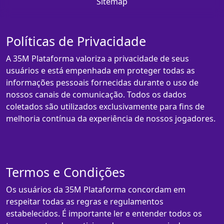
Sitemap
Políticas de Privacidade
A 35M Plataforma valoriza a privacidade de seus
usuários e está empenhada em proteger todas as
informações pessoais fornecidas durante o uso de
nossos canais de comunicação. Todos os dados
coletados são utilizados exclusivamente para fins de
melhoria contínua da experiência de nossos jogadores.
Termos e Condições
Os usuários da 35M Plataforma concordam em
respeitar todas as regras e regulamentos
estabelecidos. É importante ler e entender todos os