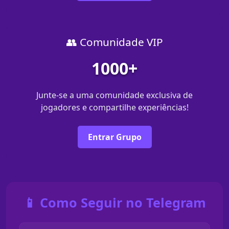
👥 Comunidade VIP
1000+
Junte-se a uma comunidade exclusiva de
jogadores e compartilhe experiências!
Entrar Grupo
📱 Como Seguir no Telegram