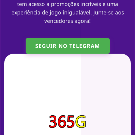
tem acesso a promoções incríveis e uma
experiência de jogo inigualável. Junte-se aos
vencedores agora!
SEGUIR NO TELEGRAM