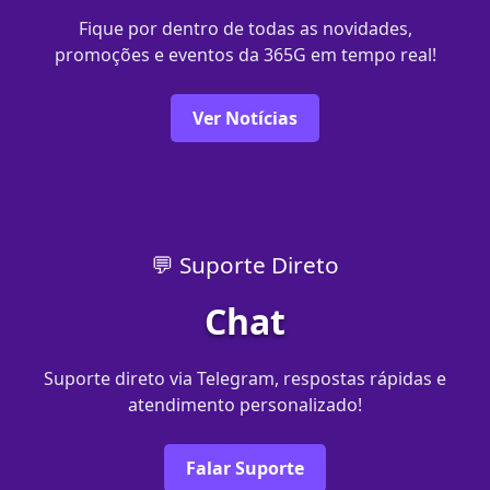
Fique por dentro de todas as novidades,
promoções e eventos da 365G em tempo real!
Ver Notícias
💬 Suporte Direto
Chat
Suporte direto via Telegram, respostas rápidas e
atendimento personalizado!
Falar Suporte