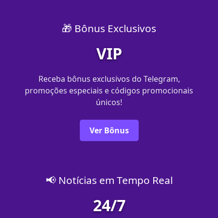
🎁 Bônus Exclusivos
VIP
Receba bônus exclusivos do Telegram,
promoções especiais e códigos promocionais
únicos!
Ver Bônus
📢 Notícias em Tempo Real
24/7