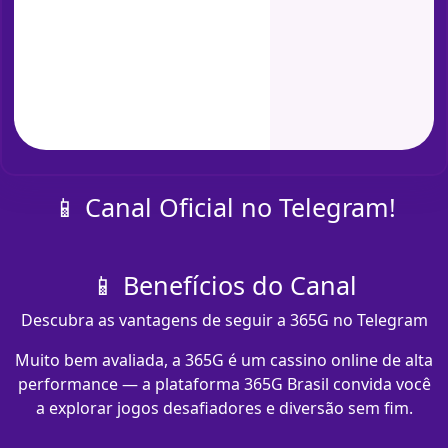
📱 Canal Oficial no Telegram!
📱 Benefícios do Canal
Descubra as vantagens de seguir a 365G no Telegram
Muito bem avaliada, a 365G é um cassino online de alta
performance — a plataforma 365G Brasil convida você
a explorar jogos desafiadores e diversão sem fim.