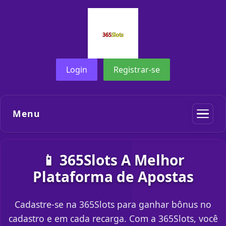
Login
Registrar-se
Menu
📱 365Slots A Melhor
Plataforma de Apostas
Cadastre-se na 365Slots para ganhar bônus no
cadastro e em cada recarga. Com a 365Slots, você