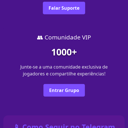
Falar Suporte
👥 Comunidade VIP
1000+
Junte-se a uma comunidade exclusiva de
jogadores e compartilhe experiências!
Entrar Grupo
📱 Como Seguir no Telegram