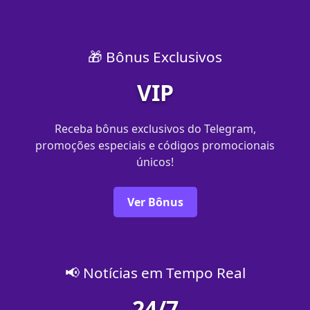
🎁 Bônus Exclusivos
VIP
Receba bônus exclusivos do Telegram,
promoções especiais e códigos promocionais
únicos!
Ver Bônus
📢 Notícias em Tempo Real
24/7