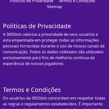
Políticas de Privacidade
Termos e Condições
Sitemap
Políticas de Privacidade
A 365Slots valoriza a privacidade de seus usuários e
está empenhada em proteger todas as informações
pessoais fornecidas durante o uso de nossos canais de
comunicação. Todos os dados coletados são utilizados
exclusivamente para fins de melhoria contínua da
experiência de nossos jogadores.
Termos e Condições
Os usuários da 365Slots concordam em respeitar todas
as regras e regulamentos estabelecidos. É importante