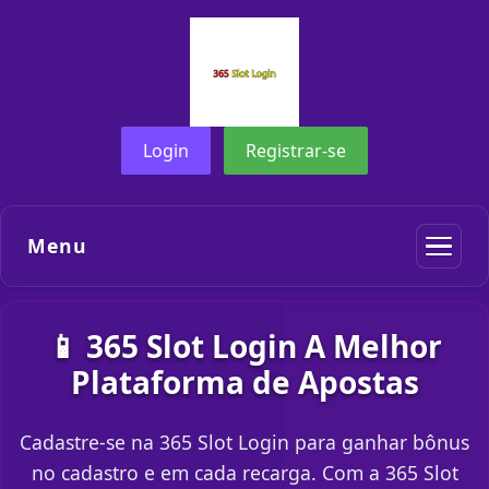
Login
Registrar-se
Menu
📱 365 Slot Login A Melhor
Plataforma de Apostas
Cadastre-se na 365 Slot Login para ganhar bônus
no cadastro e em cada recarga. Com a 365 Slot