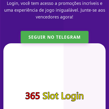
Login, você tem acesso a promoções incríveis e
uma experiência de jogo inigualável. Junte-se aos
vencedores agora!
SEGUIR NO TELEGRAM