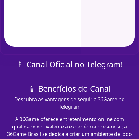
📱 Canal Oficial no Telegram!
📱 Benefícios do Canal
Descubra as vantagens de seguir a 36Game no
Telegram
A 36Game oferece entretenimento online com
qualidade equivalente à experiência presencial; a
36Game Brasil se dedica a criar um ambiente de jogo