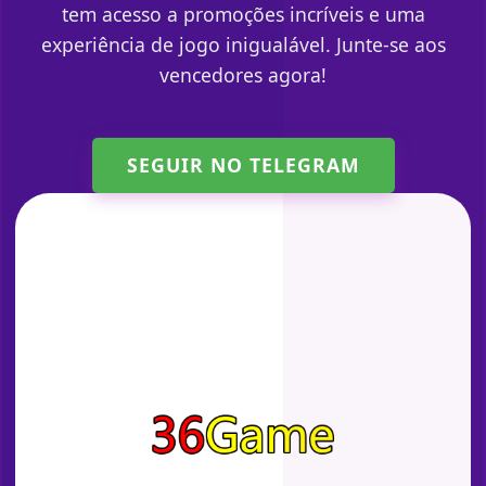
tem acesso a promoções incríveis e uma
experiência de jogo inigualável. Junte-se aos
vencedores agora!
SEGUIR NO TELEGRAM