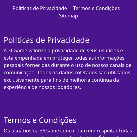
Políticas de Privacidade
Termos e Condições
Sitemap
Políticas de Privacidade
A 36Game valoriza a privacidade de seus usuários e
está empenhada em proteger todas as informações
pessoais fornecidas durante o uso de nossos canais de
comunicação. Todos os dados coletados são utilizados
exclusivamente para fins de melhoria contínua da
experiência de nossos jogadores.
Termos e Condições
Os usuários da 36Game concordam em respeitar todas