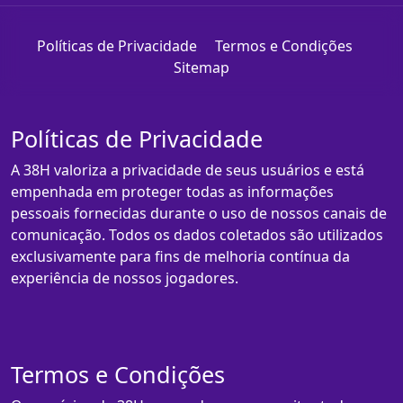
Políticas de Privacidade
Termos e Condições
Sitemap
Políticas de Privacidade
A 38H valoriza a privacidade de seus usuários e está
empenhada em proteger todas as informações
pessoais fornecidas durante o uso de nossos canais de
comunicação. Todos os dados coletados são utilizados
exclusivamente para fins de melhoria contínua da
experiência de nossos jogadores.
Termos e Condições