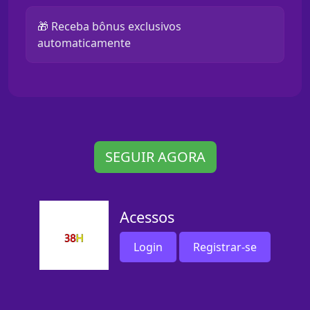
🎁 Receba bônus exclusivos
automaticamente
SEGUIR AGORA
Acessos
Login
Registrar-se