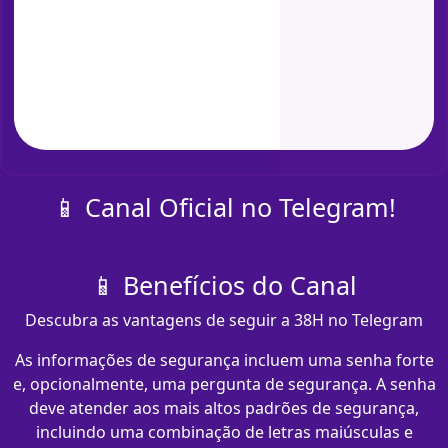
📱 Canal Oficial no Telegram!
📱 Benefícios do Canal
Descubra as vantagens de seguir a 38H no Telegram
As informações de segurança incluem uma senha forte
e, opcionalmente, uma pergunta de segurança. A senha
deve atender aos mais altos padrões de segurança,
incluindo uma combinação de letras maiúsculas e