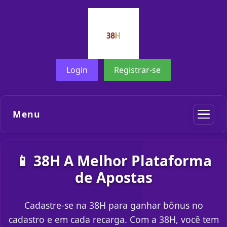
Login
Registrar-se
Menu
📱 38H A Melhor Plataforma
de Apostas
Cadastre-se na 38H para ganhar bônus no
cadastro e em cada recarga. Com a 38H, você tem