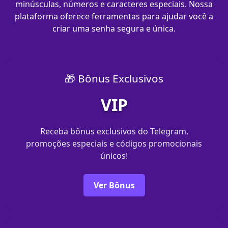
minúsculas, números e caracteres especiais. Nossa
plataforma oferece ferramentas para ajudar você a
criar uma senha segura e única.
🎁 Bônus Exclusivos
VIP
Receba bônus exclusivos do Telegram,
promoções especiais e códigos promocionais
únicos!
Ver Bônus