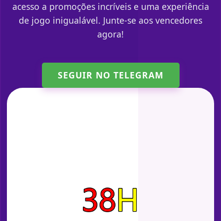
acesso a promoções incríveis e uma experiência
de jogo inigualável. Junte-se aos vencedores
agora!
SEGUIR NO TELEGRAM