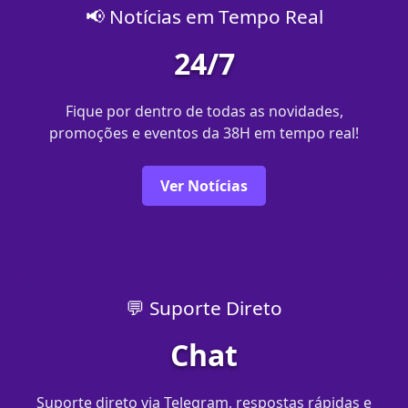
📢 Notícias em Tempo Real
24/7
Fique por dentro de todas as novidades,
promoções e eventos da 38H em tempo real!
Ver Notícias
💬 Suporte Direto
Chat
Suporte direto via Telegram, respostas rápidas e