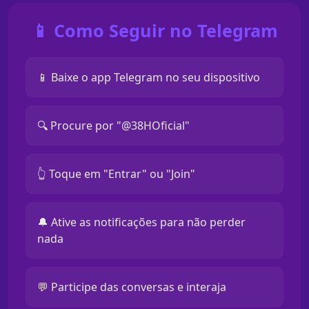
📱 Como Seguir no Telegram
📱 Baixe o app Telegram no seu dispositivo
🔍 Procure por "@38HOficial"
👆 Toque em "Entrar" ou "Join"
🔔 Ative as notificações para não perder
nada
💬 Participe das conversas e interaja