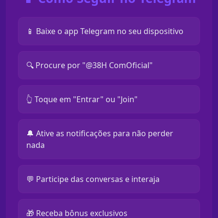
📱 Baixe o app Telegram no seu dispositivo
🔍 Procure por "@38H ComOficial"
👆 Toque em "Entrar" ou "Join"
🔔 Ative as notificações para não perder
nada
💬 Participe das conversas e interaja
🎁 Receba bônus exclusivos