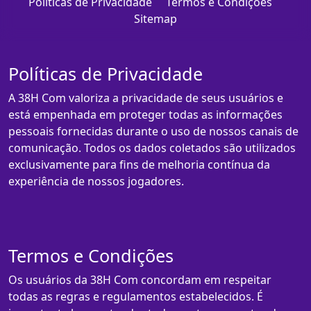
Políticas de Privacidade
Termos e Condições
Sitemap
Políticas de Privacidade
A 38H Com valoriza a privacidade de seus usuários e
está empenhada em proteger todas as informações
pessoais fornecidas durante o uso de nossos canais de
comunicação. Todos os dados coletados são utilizados
exclusivamente para fins de melhoria contínua da
experiência de nossos jogadores.
Termos e Condições
Os usuários da 38H Com concordam em respeitar
todas as regras e regulamentos estabelecidos. É