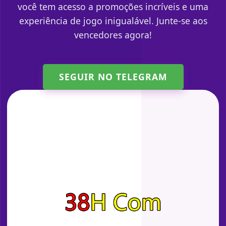
você tem acesso a promoções incríveis e uma
experiência de jogo inigualável. Junte-se aos
vencedores agora!
SEGUIR NO TELEGRAM