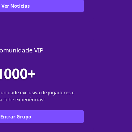
Ver Notícias
Comunidade VIP
1000+
unidade exclusiva de jogadores e
rtilhe experiências!
Entrar Grupo