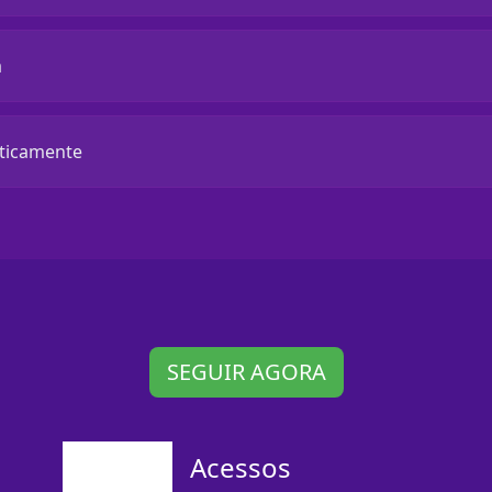
a
aticamente
SEGUIR AGORA
Acessos