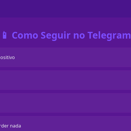
📱 Como Seguir no Telegram
ositivo
erder nada