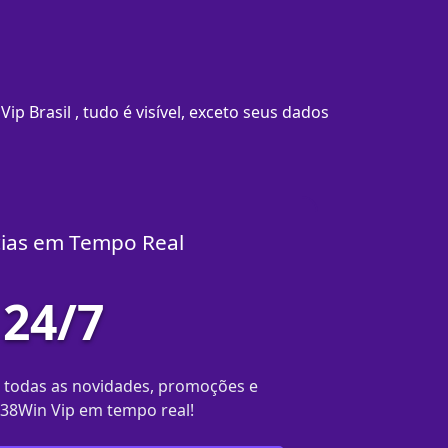
p Brasil , tudo é visível, exceto seus dados
cias em Tempo Real
24/7
e todas as novidades, promoções e
 38Win Vip em tempo real!