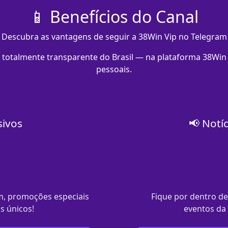
📱 Benefícios do Canal
Descubra as vantagens de seguir a 38Win Vip no Telegram
 totalmente transparente do Brasil — na plataforma 38Win Vi
pessoais.
sivos
📢 Notí
m, promoções especiais
Fique por dentro d
s únicos!
eventos da