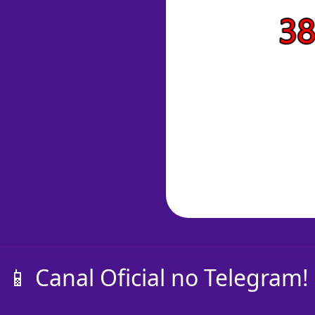
📱 Canal Oficial no Telegram!