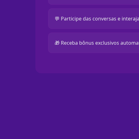
💬 Participe das conversas e interaj
🎁 Receba bônus exclusivos autom