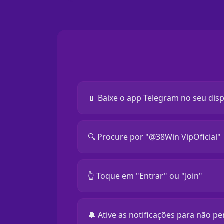
📱 Baixe o app Telegram no seu disp
🔍 Procure por "@38Win VipOficial"
👆 Toque em "Entrar" ou "Join"
🔔 Ative as notificações para não p