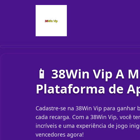
📱 38Win Vip A M
Plataforma de A
Cadastre-se na 38Win Vip para ganhar 
cada recarga. Com a 38Win Vip, você t
incríveis e uma experiência de jogo inig
vencedores agora!