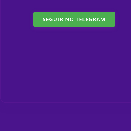
SEGUIR NO TELEGRAM