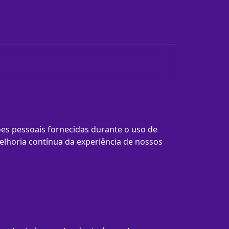
es pessoais fornecidas durante o uso de
elhoria contínua da experiência de nossos