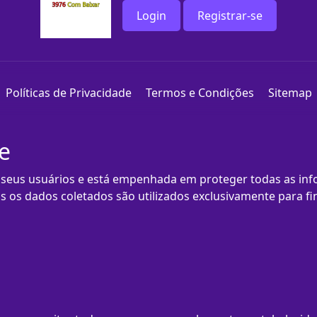
Login
Registrar-se
Políticas de Privacidade
Termos e Condições
Sitemap
de
e seus usuários e está empenhada em proteger todas as in
 os dados coletados são utilizados exclusivamente para fi