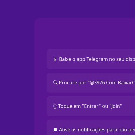
📱 Baixe o app Telegram no seu disp
🔍 Procure por "@3976 Com BaixarOf
👆 Toque em "Entrar" ou "Join"
🔔 Ative as notificações para não p