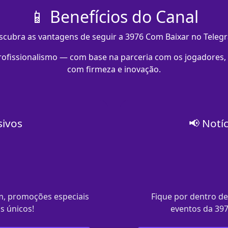
📱 Benefícios do Canal
scubra as vantagens de seguir a 3976 Com Baixar no Teleg
rofissionalismo — com base na parceria com os jogadores,
com firmeza e inovação.
sivos
📢 Notí
m, promoções especiais
Fique por dentro d
s únicos!
eventos da 39