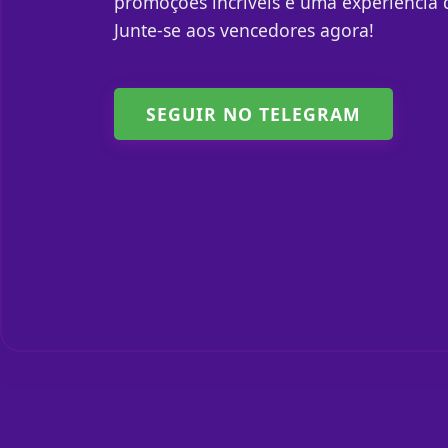
promoções incríveis e uma experiência d
Junte-se aos vencedores agora!
SEGUIR NO TELEGRAM