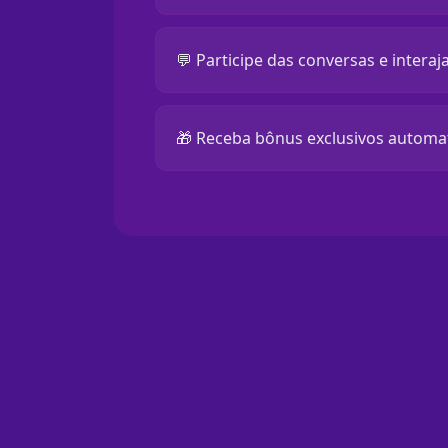
💬 Participe das conversas e interaj
🎁 Receba bônus exclusivos autom