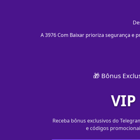
De
A 3976 Com Baixar prioriza segurança e p
🎁 Bônus Exclu
VIP
Receba bônus exclusivos do Telegra
e códigos promocionai