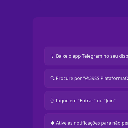
📱 Baixe o app Telegram no seu disp
🔍 Procure por "@39SS PlataformaOf
👆 Toque em "Entrar" ou "Join"
🔔 Ative as notificações para não p