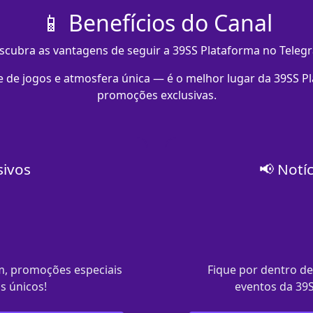
📱 Benefícios do Canal
scubra as vantagens de seguir a 39SS Plataforma no Teleg
de jogos e atmosfera única — é o melhor lugar da 39SS Pla
promoções exclusivas.
sivos
📢 Notí
m, promoções especiais
Fique por dentro d
s únicos!
eventos da 39