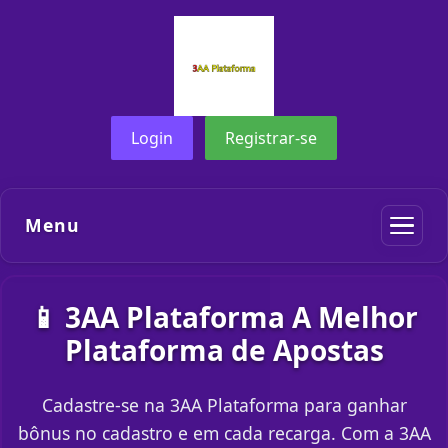
Login
Registrar-se
Menu
📱 3AA Plataforma A Melhor
Plataforma de Apostas
Cadastre-se na 3AA Plataforma para ganhar
bônus no cadastro e em cada recarga. Com a 3AA