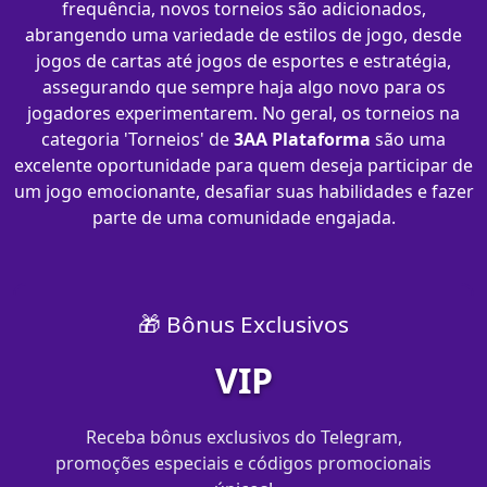
frequência, novos torneios são adicionados,
abrangendo uma variedade de estilos de jogo, desde
jogos de cartas até jogos de esportes e estratégia,
assegurando que sempre haja algo novo para os
jogadores experimentarem. No geral, os torneios na
categoria 'Torneios' de
3AA Plataforma
são uma
excelente oportunidade para quem deseja participar de
um jogo emocionante, desafiar suas habilidades e fazer
parte de uma comunidade engajada.
🎁 Bônus Exclusivos
VIP
Receba bônus exclusivos do Telegram,
promoções especiais e códigos promocionais