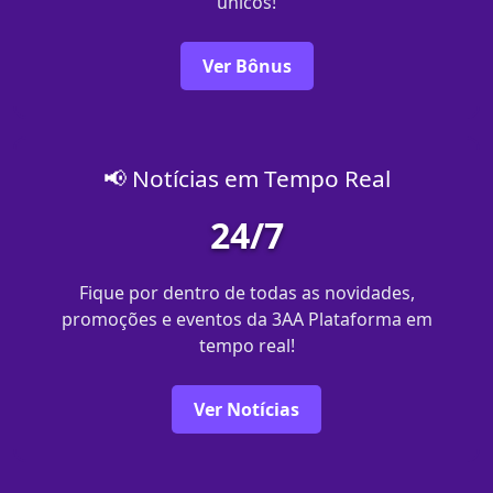
únicos!
Ver Bônus
📢 Notícias em Tempo Real
24/7
Fique por dentro de todas as novidades,
promoções e eventos da 3AA Plataforma em
tempo real!
Ver Notícias