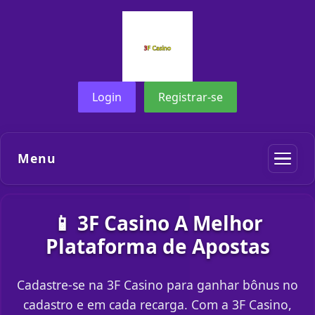
Login
Registrar-se
Menu
📱 3F Casino A Melhor
Plataforma de Apostas
Cadastre-se na 3F Casino para ganhar bônus no
cadastro e em cada recarga. Com a 3F Casino,