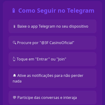
📱 Como Seguir no Telegram
📱 Baixe o app Telegram no seu dispositivo
🔍 Procure por "@3F CasinoOficial"
👆 Toque em "Entrar" ou "Join"
🔔 Ative as notificações para não perder
nada
💬 Participe das conversas e interaja