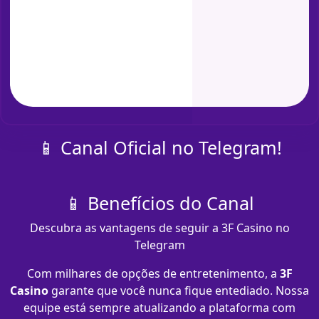
📱 Canal Oficial no Telegram!
📱 Benefícios do Canal
Descubra as vantagens de seguir a 3F Casino no
Telegram
Com milhares de opções de entretenimento, a
3F
Casino
garante que você nunca fique entediado. Nossa
equipe está sempre atualizando a plataforma com