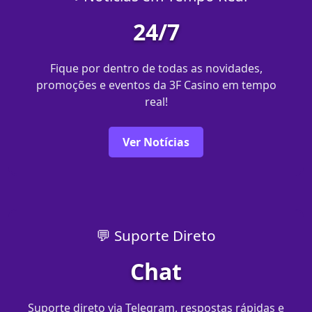
24/7
Fique por dentro de todas as novidades,
promoções e eventos da 3F Casino em tempo
real!
Ver Notícias
💬 Suporte Direto
Chat
Suporte direto via Telegram, respostas rápidas e