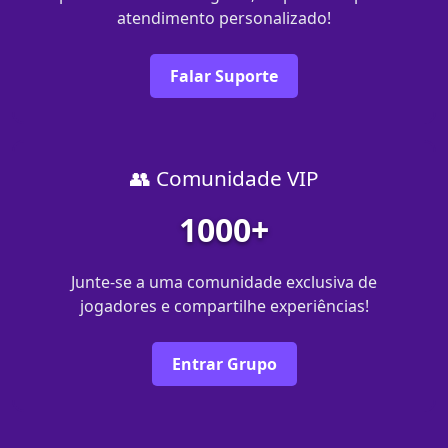
atendimento personalizado!
Falar Suporte
👥 Comunidade VIP
1000+
Junte-se a uma comunidade exclusiva de
jogadores e compartilhe experiências!
Entrar Grupo