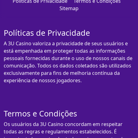
Políticas de Privacidade
Termos e Condições
Sitemap
Políticas de Privacidade
A 3U Casino valoriza a privacidade de seus usuários e
está empenhada em proteger todas as informações
pessoais fornecidas durante o uso de nossos canais de
comunicação. Todos os dados coletados são utilizados
exclusivamente para fins de melhoria contínua da
experiência de nossos jogadores.
Termos e Condições
Os usuários da 3U Casino concordam em respeitar
todas as regras e regulamentos estabelecidos. É