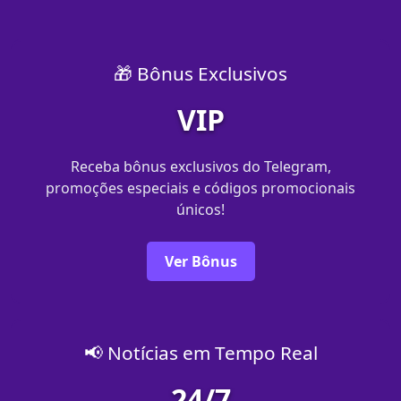
🎁 Bônus Exclusivos
VIP
Receba bônus exclusivos do Telegram,
promoções especiais e códigos promocionais
únicos!
Ver Bônus
📢 Notícias em Tempo Real
24/7