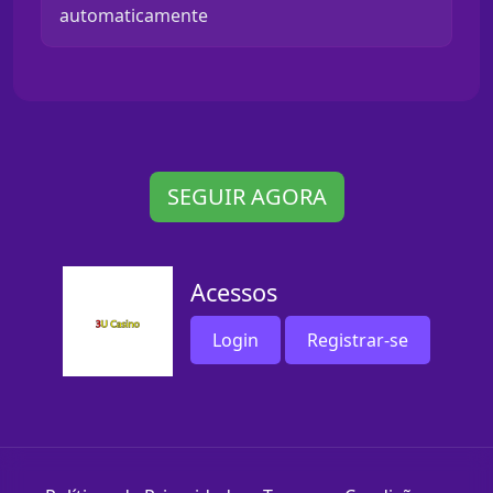
automaticamente
SEGUIR AGORA
Acessos
Login
Registrar-se