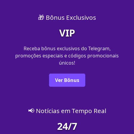
🎁 Bônus Exclusivos
VIP
Receba bônus exclusivos do Telegram,
promoções especiais e códigos promocionais
únicos!
Ver Bônus
📢 Notícias em Tempo Real
24/7