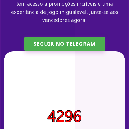
tem acesso a promoções incríveis e uma
experiência de jogo inigualável. Junte-se aos
vencedores agora!
SEGUIR NO TELEGRAM