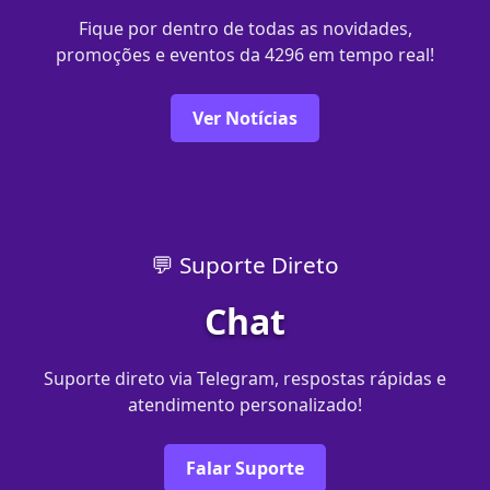
Fique por dentro de todas as novidades,
promoções e eventos da 4296 em tempo real!
Ver Notícias
💬 Suporte Direto
Chat
Suporte direto via Telegram, respostas rápidas e
atendimento personalizado!
Falar Suporte