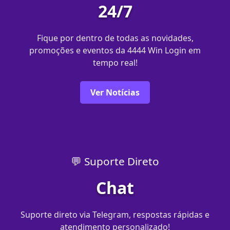
24/7
Fique por dentro de todas as novidades,
promoções e eventos da 4444 Win Login em
tempo real!
Ver Notícias
💬 Suporte Direto
Chat
Suporte direto via Telegram, respostas rápidas e
atendimento personalizado!