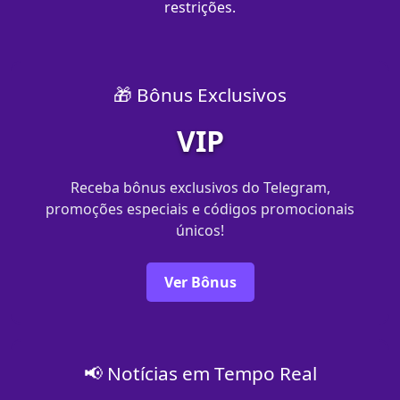
restrições.
🎁 Bônus Exclusivos
VIP
Receba bônus exclusivos do Telegram,
promoções especiais e códigos promocionais
únicos!
Ver Bônus
📢 Notícias em Tempo Real