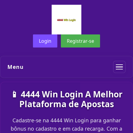
Login
Registrar-se
Menu
📱 4444 Win Login A Melhor
Plataforma de Apostas
Cadastre-se na 4444 Win Login para ganhar
bônus no cadastro e em cada recarga. Com a