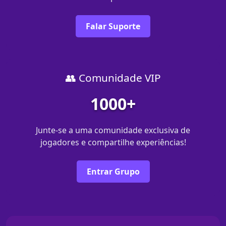
Falar Suporte
👥 Comunidade VIP
1000+
Junte-se a uma comunidade exclusiva de
jogadores e compartilhe experiências!
Entrar Grupo